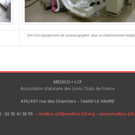
Don d'un équipement de coronarographie pour un établissement hospit
MÉDICO • LCF
Association statutaire des Lions Clubs de France
455/457 rue des Chantiers - 76600 LE HAVRE
l : 02 35 41 38 55 -
medico-lcf@medico-lcf.org
-
www.medico-lcf.