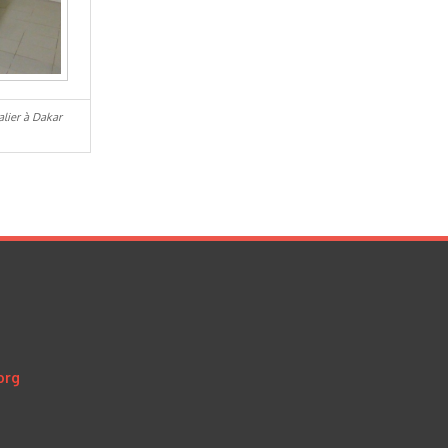
alier à Dakar
org